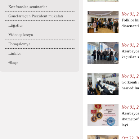
Konfranslar, seminarlar
Nov 01, 2
Gənclər üçün Prezident mükafatı
Folklor İn
Lüğətlər
dissertant
Videoqalereya
Fotoqalereya
Nov 01, 2
Azərbayca
Linklər
keçirilən 
Əlaqə
Nov 01, 2
Görkəmli 
həsr edilm
Nov 01, 2
Azərbayca
Aytmatov”
layi...
Oct 22, 2