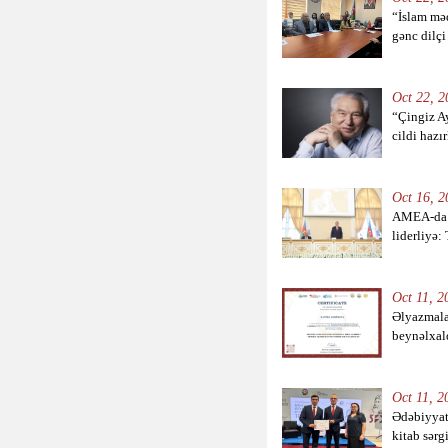
“İslam məd
gənc dilçi 
Oct 22, 2
“Çingiz A
cildi hazı
Oct 16, 2
AMEA-da “
liderliyə: 
Oct 11, 2
Əlyazmala
beynəlxal
Oct 11, 2
Ədəbiyyat
kitab sərg