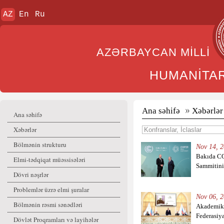
AZ
En
Ru
AZƏRBAYCAN MİL
HUMANİTA
Ana səhifə
Xəbərlər
Ana səhifə
Xəbərlər
Bölmənin strukturu
Nov 14, 2
Bakıda CO
Elmi-tədqiqat müəssisələri
Sammitinin
Dövri nəşrlər
Problemlər üzrə elmi şuralar
Nov 06, 2
Bölmənin rəsmi sənədləri
Akademik 
Federasiy
Dövlət Proqramları və layihələr