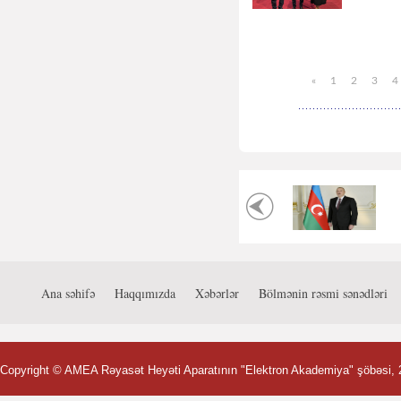
«
1
2
3
4
Ana səhifə
Haqqımızda
Xəbərlər
Bölmənin rəsmi sənədləri
Copyright ©
AMEA Rəyasət Heyəti Aparatının "Elektron Akademiya" şöbəsi
,