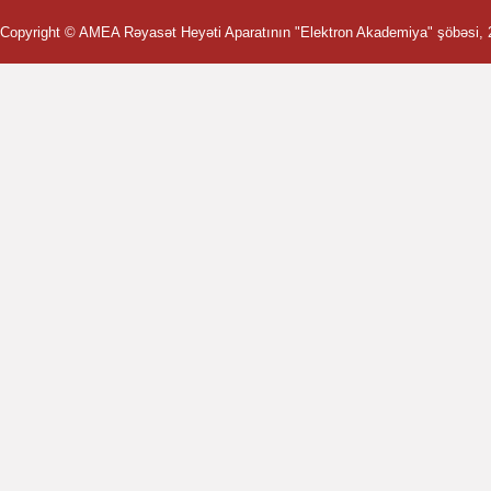
Copyright ©
AMEA Rəyasət Heyəti Aparatının "Elektron Akademiya" şöbəsi
,