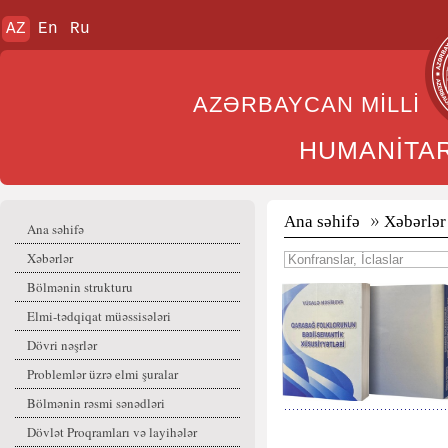
AZ
En
Ru
AZƏRBAYCAN MİL
HUMANİTA
Ana səhifə
Xəbərlər
Ana səhifə
Xəbərlər
Bölmənin strukturu
Elmi-tədqiqat müəssisələri
Dövri nəşrlər
Problemlər üzrə elmi şuralar
Bölmənin rəsmi sənədləri
Dövlət Proqramları və layihələr