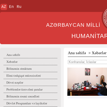
AZ
En
Ru
AZƏRBAYCAN MİL
HUMANİTA
Ana səhifə
Xəbərlər
Ana səhifə
Xəbərlər
Bölmənin strukturu
Elmi-tədqiqat müəssisələri
Dövri nəşrlər
Problemlər üzrə elmi şuralar
Bölmənin rəsmi sənədləri
Dövlət Proqramları və layihələr