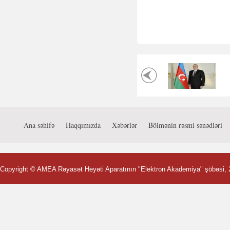
Ana səhifə
Haqqımızda
Xəbərlər
Bölmənin rəsmi sənədləri
Copyright ©
AMEA Rəyasət Heyəti Aparatının "Elektron Akademiya" şöbəsi
,