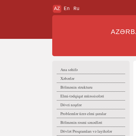
AZ
En
Ru
AZƏR
Ana səhifə
Xəbərlər
Bölmənin strukturu
Elmi-tədqiqat müəssisələri
Dövri nəşrlər
Problemlər üzrə elmi şuralar
Bölmənin rəsmi sənədləri
Dövlət Proqramları və layihələr