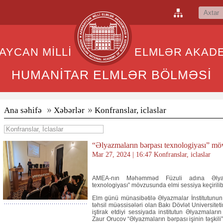
BAYCAN MİLLİ ELMLƏR AKADEM
HUMANİTAR ELMLƏR BÖLMƏSİ
Ana səhifə
Xəbərlər
Konfranslar, iclaslar
“Əlyazmaların bərpası texnologiyası” möv
Mar 27, 2024 | 16:47 Konfranslar, iclaslar
AMEA-nın Məhəmməd Füzuli adına Əlyazma
texnologiyası” mövzusunda elmi sessiya keçirilib
Elm günü münasibətilə Əlyazmalar İnstitutunun
təhsil müəssisələri olan Bakı Dövlət Universiteti
iştirak etdiyi sessiyada institutun Əlyazmaları
Zaur Orucov “Əlyazmaların bərpası işinin təşkili”