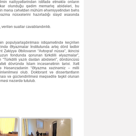
min nailiyyətlərindən istifadə etməklə onların
 aşkar olunduğu qədim memarlıq abidələri, bu
lərin məna cəhətdən mühüm əhəmiyyətindən bəhs
lyazma nüsxələrini hazırladığı slayd əsasında
 verilən suallar cavablandırılıb.
 populyarlaşdırılması istiqamətində keçirilən
zində Əlyazmalar İnstitutunda artıq dörd tədbir
sent Zəkiyyə Əbilovanın “Avtoqraf nüsxə”, ikincisi
umuzun fondunda qorunan türkdilli əlyazmalar”,
 “Türkdilli yazılı dastan abidələri”, dördüncüsü
afəti dövründə İslam incəsənətinin tarixi. Xətt
ahirə Həsənzadənin “Əlyazma xəzinəmiz – milli
inlənilməsi olub. Doktorant və dissertantların
ılması və gücləndirilməsi məqsədilə təşkil olunan
lməsi nəzərdə tutulub.