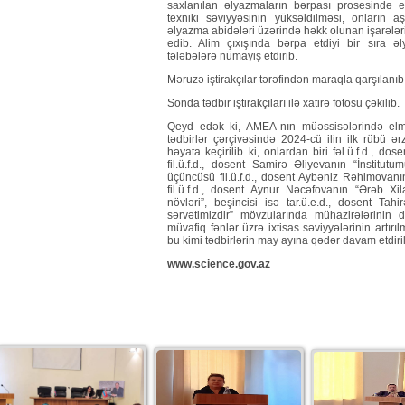
saxlanılan əlyazmaların bərpası prosesində el
texniki səviyyəsinin yüksəldilməsi, onların
əlyazma abidələri üzərində həkk olunan işarə
edib. Alim çıxışında bərpa etdiyi bir sıra ə
tələbələrə nümayiş etdirib.
Məruzə iştirakçılar tərəfindən maraqla qarşılanıb,
Sonda tədbir iştirakçıları ilə xatirə fotosu çəkilib.
Qeyd edək ki, AMEA-nın müəssisələrində elmin
tədbirlər çərçivəsində 2024-cü ilin ilk rübü ər
həyata keçirilib ki, onlardan biri fəl.ü.f.d., do
fil.ü.f.d., dosent Samirə Əliyevanın “İnstitut
üçüncüsü fil.ü.f.d., dosent Aybəniz Rəhimovanın
fil.ü.f.d., dosent Aynur Nəcəfovanın “Ərəb Xil
növləri”, beşincisi isə tar.ü.e.d., dosent T
sərvətimizdir” mövzularında mühazirələrinin d
müvafiq fənlər üzrə ixtisas səviyyələrinin artır
bu kimi tədbirlərin may ayına qədər davam etdiri
www.science.gov.az