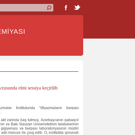
İYASI
zusunda elmi sessiya keçirilib
lar İnstitutunda “Əlyazmaların bərpası
.
 akt zalında baş tutmuş, Azərbaycanın qabaqcıl
nin və Bakı Slavyan Universitetinin tələbələrinin
n gigiyenası və bərpası laboratoriyasının müdiri
 adlı məruzə ilə çıxış edib. O, institutda qorunub