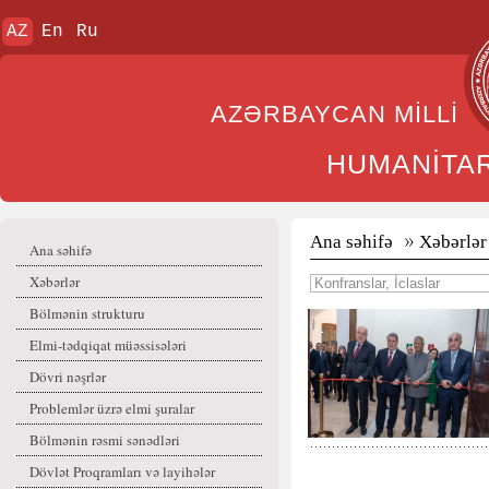
AZ
En
Ru
AZƏRBAYCAN MİL
HUMANİTA
Ana səhifə
Xəbərlər
Ana səhifə
Xəbərlər
Bölmənin strukturu
Elmi-tədqiqat müəssisələri
Dövri nəşrlər
Problemlər üzrə elmi şuralar
Bölmənin rəsmi sənədləri
Dövlət Proqramları və layihələr