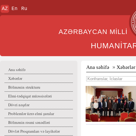
AZ
En
Ru
AZƏRBAYCAN MİL
HUMANİTA
Ana səhifə
Xəbərlər
Ana səhifə
Xəbərlər
Bölmənin strukturu
Elmi-tədqiqat müəssisələri
Dövri nəşrlər
Problemlər üzrə elmi şuralar
Bölmənin rəsmi sənədləri
Dövlət Proqramları və layihələr