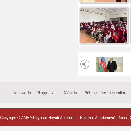
Ana səhifə
Haqqımızda
Xəbərlər
Bölmənin rəsmi sənədləri
Copyright ©
AMEA Rəyasət Heyəti Aparatının "Elektron Akademiya" şöbəsi
,