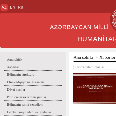
AZ
En
Ru
AZƏRBAYCAN MİL
HUMANİTA
Ana səhifə
Xəbərlər
Ana səhifə
Xəbərlər
Bölmənin strukturu
Elmi-tədqiqat müəssisələri
Dövri nəşrlər
Problemlər üzrə elmi şuralar
Bölmənin rəsmi sənədləri
Dövlət Proqramları və layihələr