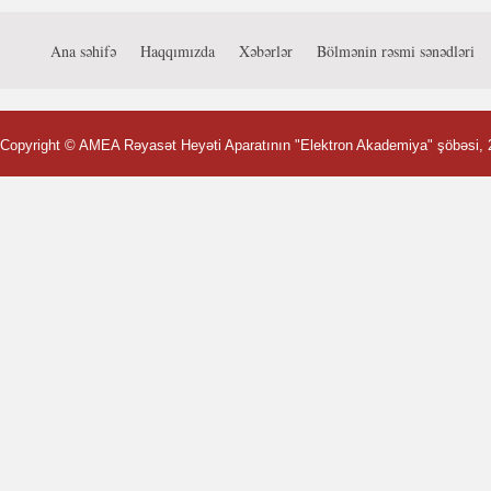
Ana səhifə
Haqqımızda
Xəbərlər
Bölmənin rəsmi sənədləri
Copyright ©
AMEA Rəyasət Heyəti Aparatının "Elektron Akademiya" şöbəsi
,