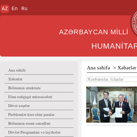
AZ
En
Ru
AZƏRBAYCAN MİL
HUMANİTA
Ana səhifə
Xəbərlər
Ana səhifə
Xəbərlər
Bölmənin strukturu
Elmi-tədqiqat müəssisələri
Dövri nəşrlər
Problemlər üzrə elmi şuralar
Bölmənin rəsmi sənədləri
Dövlət Proqramları və layihələr