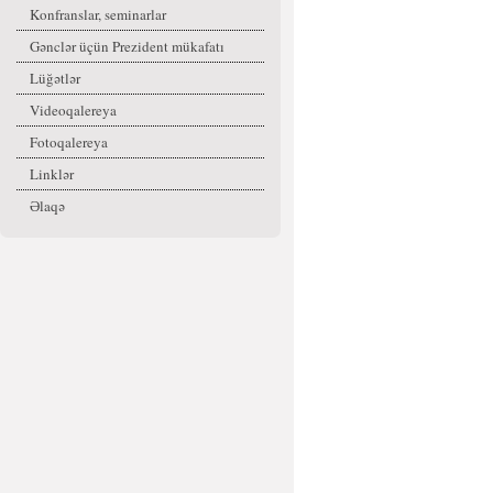
Konfranslar, seminarlar
Gənclər üçün Prezident mükafatı
Lüğətlər
Videoqalereya
Fotoqalereya
Linklər
Əlaqə