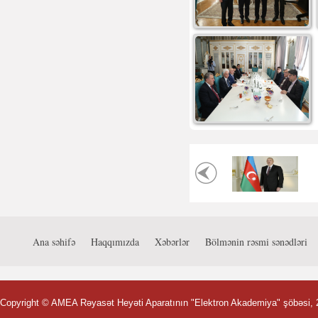
Ana səhifə
Haqqımızda
Xəbərlər
Bölmənin rəsmi sənədləri
Copyright ©
AMEA Rəyasət Heyəti Aparatının "Elektron Akademiya" şöbəsi
,