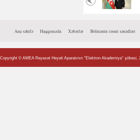
Ana səhifə
Haqqımızda
Xəbərlər
Bölmənin rəsmi sənədləri
Copyright ©
AMEA Rəyasət Heyəti Aparatının "Elektron Akademiya" şöbəsi
,