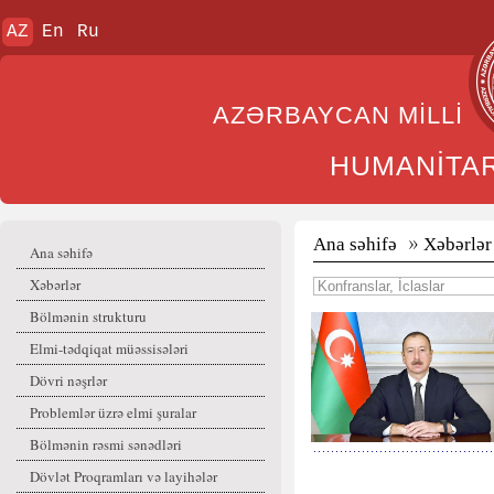
AZ
En
Ru
AZƏRBAYCAN MİL
HUMANİTA
Ana səhifə
Xəbərlər
Ana səhifə
Xəbərlər
Bölmənin strukturu
Elmi-tədqiqat müəssisələri
Dövri nəşrlər
Problemlər üzrə elmi şuralar
Bölmənin rəsmi sənədləri
Dövlət Proqramları və layihələr