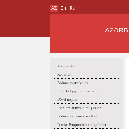
AZ
En
Ru
AZƏR
Ana səhifə
Xəbərlər
Bölmənin strukturu
Elmi-tədqiqat müəssisələri
Dövri nəşrlər
Problemlər üzrə elmi şuralar
Bölmənin rəsmi sənədləri
Dövlət Proqramları və layihələr