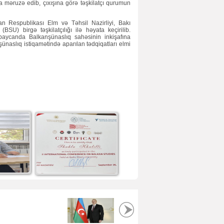
a məruzə edib, çıxışına görə təşkilatçı qurumun
n Respublikası Elm və Təhsil Nazirliyi, Bakı
BSU) birgə təşkilatçılığı ilə həyata keçirilib.
aycanda Balkanşünaslıq sahəsinin inkişafına
naslıq istiqamətində aparılan tədqiqatları elmi