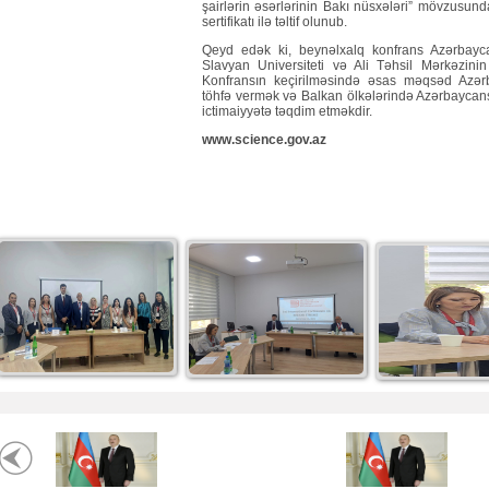
şairlərin əsərlərinin Bakı nüsxələri” mövzusund
sertifikatı ilə təltif olunub.
Qeyd edək ki, beynəlxalq konfrans Azərbayca
Slavyan Universiteti və Ali Təhsil Mərkəzinin (
Konfransın keçirilməsində əsas məqsəd Azərb
töhfə vermək və Balkan ölkələrində Azərbaycanşü
ictimaiyyətə təqdim etməkdir.
www.science.gov.az