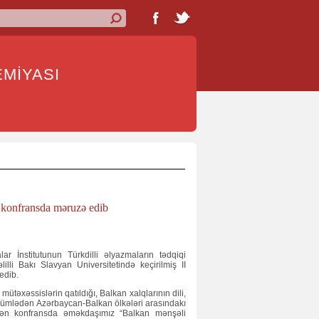
İYASI
q konfransda məruzə edib
İnstitutunun Türkdilli əlyazmaların tədqiqi
əlilli Bakı Slavyan Universitetində keçirilmiş II
edib.
ütəxəssislərin qatıldığı, Balkan xalqlarının dili,
o cümlədən Azərbaycan-Balkan ölkələri arasındakı
edən konfransda əməkdaşımız “Balkan mənşəli