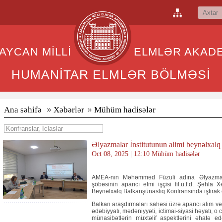
BAYCAN MİLLİ ELMLƏR AKADEM
HUMANİTAR ELMLƏR BÖLMƏSİ
Ana səhifə
Xəbərlər
Mühüm hadisələr
Əlyazmalar İnstitutunun alimi beynəlxal
Oct 08, 2025 | 12:10 Mühüm hadisələr
AMEA-nın Məhəmməd Füzuli adına Əlyazmalar 
şöbəsinin aparıcı elmi işçisi fil.ü.f.d. Şəhla X
Beynəlxalq Balkanşünaslıq Konfransında iştirak 
Balkan araşdırmaları sahəsi üzrə aparıcı alim və m
ədəbiyyatı, mədəniyyəti, ictimai-siyasi həyatı, 
münasibətlərin müxtəlif aspektlərini əhatə 